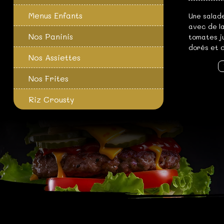
Menus Enfants
Une salad
avec de l
Nos Paninis
tomates j
dorés et d
Nos Assiettes
Nos Frites
Riz Crousty