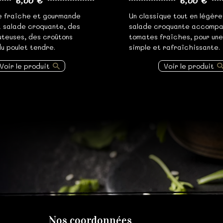
6,00 €
6,00 €
e fraîche et gourmande
Un classique tout en légère
a salade croquante, des
salade croquante accomp
uteuses, des croûtons
tomates fraîches, pour un
u poulet tendre.
simple et rafraîchissante.
Voir le produit
Voir le produit
Nos coordonnées