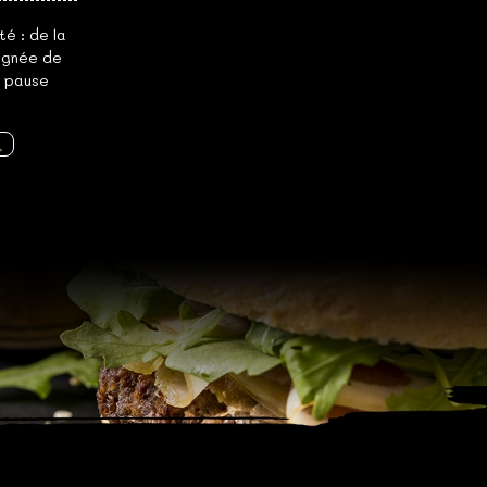
té : de la
agnée de
e pause