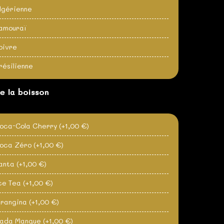
lgérienne
amouraï
oivre
résilienne
e la boisson
oca-Cola Cherry
(+1,00 €)
oca Zéro
(+1,00 €)
anta
(+1,00 €)
ce Tea
(+1,00 €)
rangina
(+1,00 €)
ada Mangue
(+1,00 €)