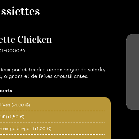
ssiettes
ette Chicken
ART-000074
cieux poulet tendre accompagné de salade,
, oignons et de frites croustillantes.
ments
lives
(+1,00 €)
uf
(+1,50 €)
romage burger
(+1,00 €)