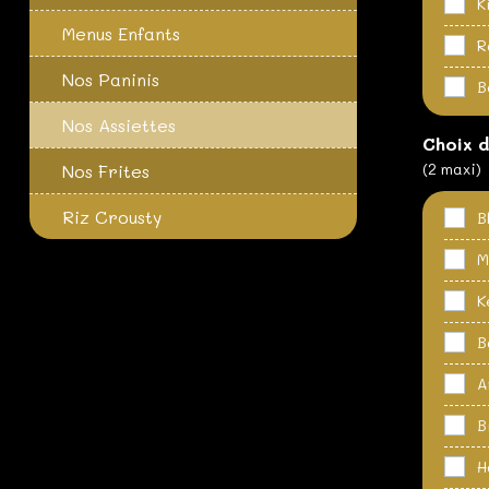
K
Menus Enfants
R
Nos Paninis
B
Nos Assiettes
Choix 
(2 maxi)
Nos Frites
Riz Crousty
B
M
K
B
A
B
H