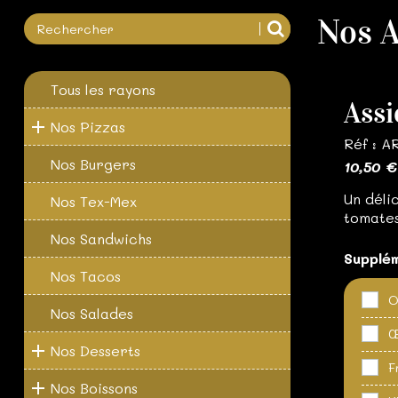
Nos A
Tous les rayons
Assi
Nos Pizzas
Réf : 
Nos Burgers
10,50 €
Un déli
Nos Tex-Mex
tomates
Nos Sandwichs
Supplé
Nos Tacos
O
Nos Salades
Œ
Nos Desserts
F
Nos Boissons