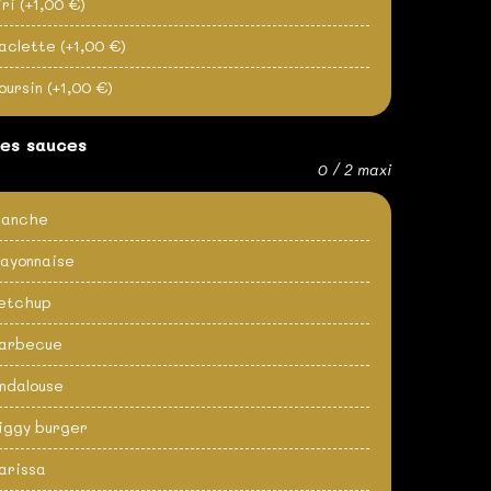
iri
(+1,00 €)
aclette
(+1,00 €)
oursin
(+1,00 €)
des sauces
0 / 2 maxi
lanche
ayonnaise
etchup
arbecue
ndalouse
iggy burger
arissa