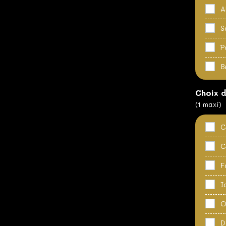
A
S
P
B
Choix d
(1 maxi)
C
C
F
I
O
D